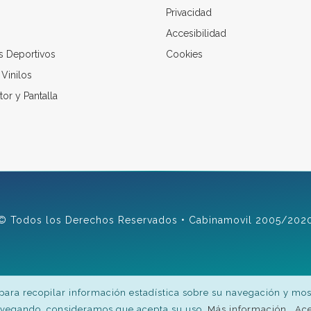
Privacidad
Accesibilidad
s Deportivos
Cookies
Vinilos
or y Pantalla
© Todos los Derechos Reservados • Cabinamovil 2005/202
, para recopilar información estadística sobre su navegación y mo
navegando, consideramos que acepta su uso.
Más información
Ac