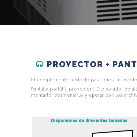
PROYECTOR + PANT
El complemento perfecto para que a tu evento 
Pantalla portátil, proyector HD y sonido de al
montarlo, desmontarlo y operar con los archi